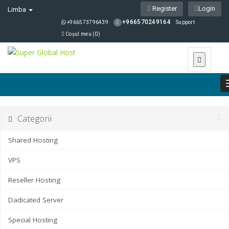
Register
Login
Limba
+966570249164
+966573796439
Support
Coșul meu (
0
)
Categorii
Shared Hosting
VPS
Reseller Hosting
Dadicated Server
Special Hosting