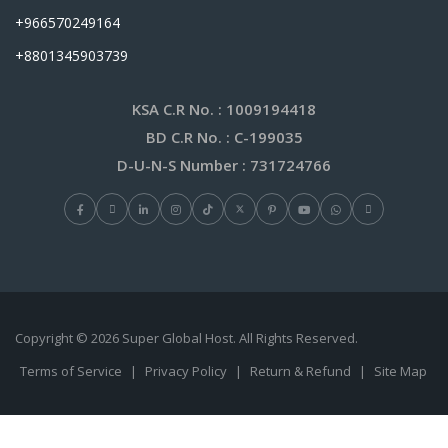
+966570249164
+8801345903739
KSA C.R No.
: 1009194418
BD C.R No.
: C-199035
D-U-N-S Number
: 731724766
Copyright © 2026 Super Global Host. All Rights Reserved.
Terms of Service
|
Privacy Policy
|
Return & Refund
|
Site Map