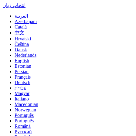
انتخاب زبان
العربية
Azerbaijani
Català
中文
Hrvatski
Čeština
Dansk
Nederlands
English
Estonian
Persian
Français
Deutsch
עברית
Magyar
Italiano
Macedonian
Norwegian
Português
Português
Română
Русский