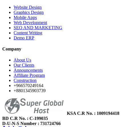
Website Design
Graphics Design
Mobile Apps
Web Development
SEO AND MARKETING
Content Writing
Demo ERP
Company
About Us
Our Clients
Announcements
Affiliate Program
Construction
+966570249164
+8801345903739
KSA C.R No.
: 1009194418
BD C.R No.
: C-199035
D-U-N-S Number
: 731724766