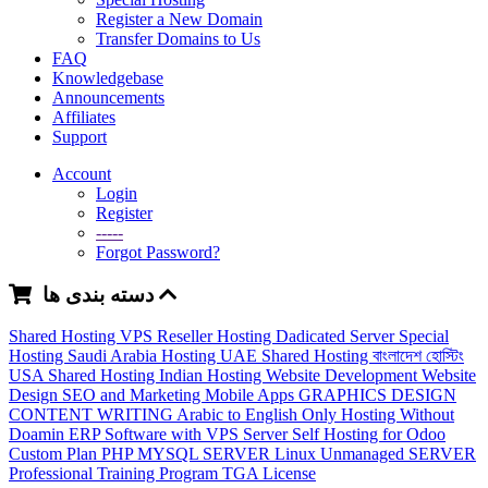
Register a New Domain
Transfer Domains to Us
FAQ
Knowledgebase
Announcements
Affiliates
Support
Account
Login
Register
-----
Forgot Password?
دسته بندی ها
Shared Hosting
VPS
Reseller Hosting
Dadicated Server
Special
Hosting
Saudi Arabia Hosting
UAE Shared Hosting
বাংলাদেশ হোস্টিং
USA Shared Hosting
Indian Hosting
Website Development
Website
Design
SEO and Marketing
Mobile Apps
GRAPHICS DESIGN
CONTENT WRITING
Arabic to English
Only Hosting Without
Doamin
ERP Software with VPS Server
Self Hosting for Odoo
Custom Plan
PHP MYSQL SERVER
Linux Unmanaged SERVER
Professional Training Program
TGA License