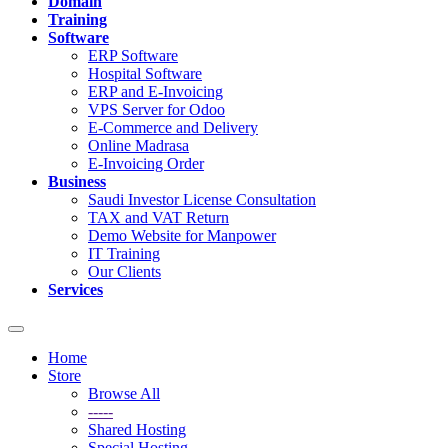
Domain
Training
Software
ERP Software
Hospital Software
ERP and E-Invoicing
VPS Server for Odoo
E-Commerce and Delivery
Online Madrasa
E-Invoicing Order
Business
Saudi Investor License Consultation
TAX and VAT Return
Demo Website for Manpower
IT Training
Our Clients
Services
Toggle
navigation
Home
Store
Browse All
-----
Shared Hosting
Special Hosting