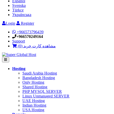
Español
Svenska
Türkçe
Українська
Login
Register
+966573796439
+966570249164
Support
)
0
مشاهده کارت خرید (
Hosting
Saudi Arabia Hosting
Bangladesh Hosting
Only Hosting
Shared Hosting
PHP MYSQL SERVER
Linux Unmanaged SERVER
UAE Hosting
Indian Hosting
USA Hosting