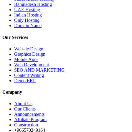
Bangladesh Hosting
UAE Hosting
Indian Hosting
Only Hosting
Domain Name
Our Services
Website Design
Graphics Design
Mobile Apps
Web Development
SEO AND MARKETING
Content Writing
Demo ERP
Company
About Us
Our Clients
Announcements
Affiliate Program
Construction
+966570249164