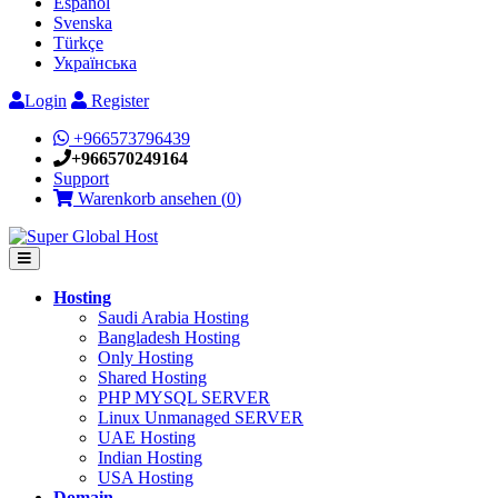
Español
Svenska
Türkçe
Українська
Login
Register
+966573796439
+966570249164
Support
Warenkorb ansehen (
0
)
Hosting
Saudi Arabia Hosting
Bangladesh Hosting
Only Hosting
Shared Hosting
PHP MYSQL SERVER
Linux Unmanaged SERVER
UAE Hosting
Indian Hosting
USA Hosting
Domain