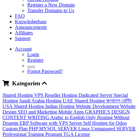
Register a New Domain
Transfer Domains to Us
FAQ
Knowledgebase
Announcements
Affiliates
Support
Account
Login
Register
-----
Forgot Password?
Kategorien
Shared Hosting
VPS
Reseller Hosting
Dadicated Server
Special
Hosting
Saudi Arabia Hosting
UAE Shared Hosting
বাংলাদেশ হোস্টিং
USA Shared Hosting
Indian Hosting
Website Development
Website
Design
SEO and Marketing
Mobile Apps
GRAPHICS DESIGN
CONTENT WRITING
Arabic to English
Only Hosting Without
Doamin
ERP Software with VPS Server
Self Hosting for Odoo
Custom Plan
PHP MYSQL SERVER
Linux Unmanaged SERVER
Professional Training Program
TGA License