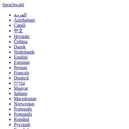
Sprachwahl
العربية
Azerbaijani
Català
中文
Hrvatski
Čeština
Dansk
Nederlands
English
Estonian
Persian
Français
Deutsch
עברית
Magyar
Italiano
Macedonian
Norwegian
Português
Português
Română
Русский