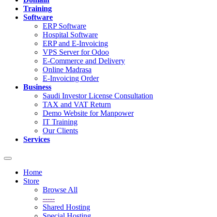
Training
Software
ERP Software
Hospital Software
ERP and E-Invoicing
VPS Server for Odoo
E-Commerce and Delivery
Online Madrasa
E-Invoicing Order
Business
Saudi Investor License Consultation
TAX and VAT Return
Demo Website for Manpower
IT Training
Our Clients
Services
Toggle
navigation
Home
Store
Browse All
-----
Shared Hosting
Special Hosting