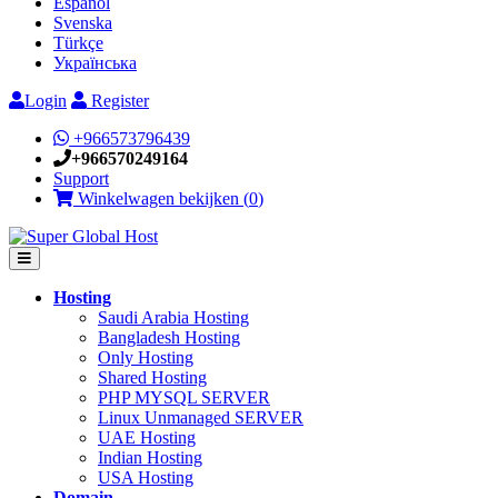
Español
Svenska
Türkçe
Українська
Login
Register
+966573796439
+966570249164
Support
Winkelwagen bekijken (
0
)
Hosting
Saudi Arabia Hosting
Bangladesh Hosting
Only Hosting
Shared Hosting
PHP MYSQL SERVER
Linux Unmanaged SERVER
UAE Hosting
Indian Hosting
USA Hosting
Domain