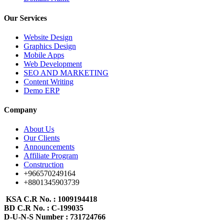
Our Services
Website Design
Graphics Design
Mobile Apps
Web Development
SEO AND MARKETING
Content Writing
Demo ERP
Company
About Us
Our Clients
Announcements
Affiliate Program
Construction
+966570249164
+8801345903739
KSA C.R No.
: 1009194418
BD C.R No.
: C-199035
D-U-N-S Number
: 731724766