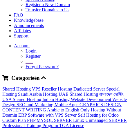
Register a New Domain
Transfer Domains to Us
FAQ
Knowledgebase
Announcements
Affiliates
Support
Account
Login
Register
-----
Forgot Password?
Categorieën
Shared Hosting
VPS
Reseller Hosting
Dadicated Server
Special
Hosting
Saudi Arabia Hosting
UAE Shared Hosting
বাংলাদেশ হোস্টিং
USA Shared Hosting
Indian Hosting
Website Development
Website
Design
SEO and Marketing
Mobile Apps
GRAPHICS DESIGN
CONTENT WRITING
Arabic to English
Only Hosting Without
Doamin
ERP Software with VPS Server
Self Hosting for Odoo
Custom Plan
PHP MYSQL SERVER
Linux Unmanaged SERVER
Professional Training Program
TGA License