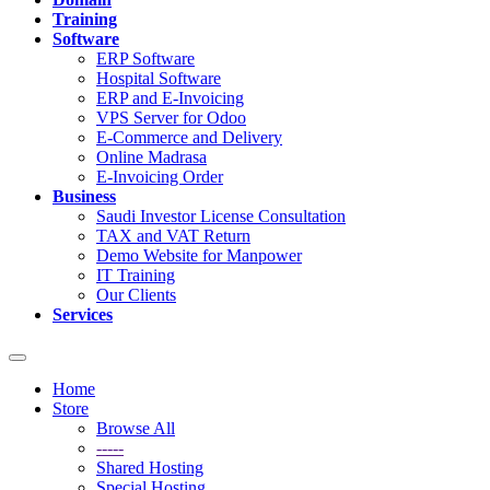
Training
Software
ERP Software
Hospital Software
ERP and E-Invoicing
VPS Server for Odoo
E-Commerce and Delivery
Online Madrasa
E-Invoicing Order
Business
Saudi Investor License Consultation
TAX and VAT Return
Demo Website for Manpower
IT Training
Our Clients
Services
Toggle
navigation
Home
Store
Browse All
-----
Shared Hosting
Special Hosting