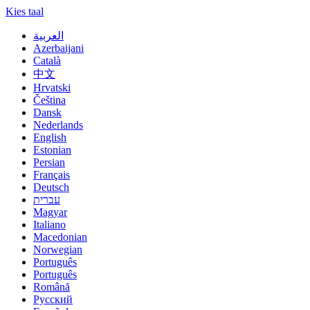
Kies taal
العربية
Azerbaijani
Català
中文
Hrvatski
Čeština
Dansk
Nederlands
English
Estonian
Persian
Français
Deutsch
עברית
Magyar
Italiano
Macedonian
Norwegian
Português
Português
Română
Русский