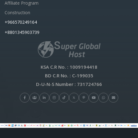
Affiliate Program
Construction
+966570249164
+8801345903739
KSA C.R No.
: 1009194418
BD C.R No.
: C-199035
D-U-N-S Number
: 731724766